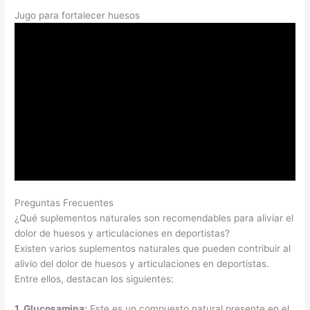
Jugo para fortalecer huesos
Preguntas Frecuentes
¿Qué suplementos naturales son recomendables para aliviar el
dolor de huesos y articulaciones en deportistas?
Existen varios suplementos naturales que pueden contribuir al
alivio del dolor de huesos y articulaciones en deportistas.
Entre ellos, destacan los siguientes:
1.
Glucosamina
:
Este es un compuesto natural presente en el