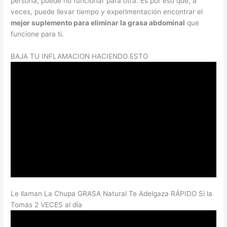
persona, puede no funcionar para otra. Es por eso que, a
veces, puede llevar tiempo y experimentación encontrar el
mejor suplemento para eliminar la grasa abdominal
que
funcione para ti.
BAJA TU INFLAMACION HACIENDO ESTO
Le llaman La Chupa GRASA Natural Te Adelgaza RÁPIDO Si la
Tomas 2 VECES al día