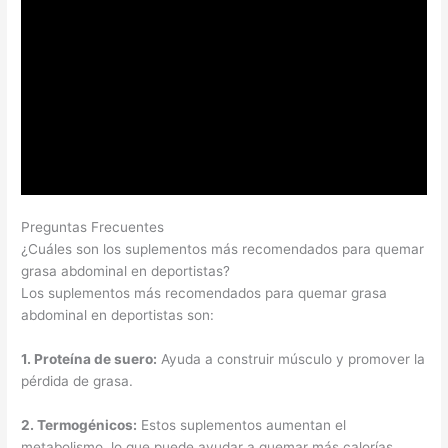
Preguntas Frecuentes
¿Cuáles son los suplementos más recomendados para quemar
grasa abdominal en deportistas?
Los suplementos más recomendados para quemar grasa
abdominal en deportistas son:
1.
Proteína de suero
:
Ayuda a construir músculo y promover la
pérdida de grasa.
2.
Termogénicos
:
Estos suplementos aumentan el
metabolismo, lo que puede ayudar a quemar más calorías