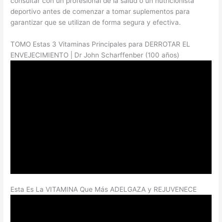
consultar con un profesional de la salud o un nutricionista
deportivo antes de comenzar a tomar suplementos para
garantizar que se utilizan de forma segura y efectiva.
TOMO Estas 3 Vitaminas Principales para DERROTAR EL
ENVEJECIMIENTO | Dr John Scharffenber (100 años)
Esta Es La VITAMINA Que Más ADELGAZA y REJUVENECE