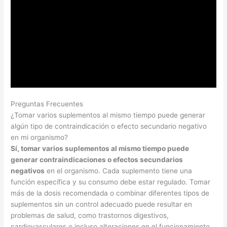
Preguntas Frecuentes
¿Tomar varios suplementos al mismo tiempo puede generar
algún tipo de contraindicación o efecto secundario negativo
en mi organismo?
Sí, tomar varios suplementos al mismo tiempo puede
generar contraindicaciones o efectos secundarios
negativos
en el organismo. Cada suplemento tiene una
función específica y su consumo debe estar regulado. Tomar
más de la dosis recomendada o combinar diferentes tipos de
suplementos sin un control adecuado puede resultar en
problemas de salud, como trastornos digestivos,
cardiovasculares o incluso alteraciones en el funcionamiento