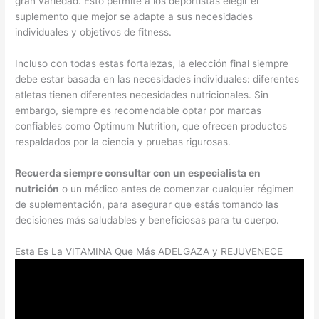
gran variedad. Esto permite a los deportistas elegir el
suplemento que mejor se adapte a sus necesidades
individuales y objetivos de fitness.
Incluso con todas estas fortalezas, la elección final siempre
debe estar basada en las necesidades individuales: diferentes
atletas tienen diferentes necesidades nutricionales. Sin
embargo, siempre es recomendable optar por marcas
confiables como Optimum Nutrition, que ofrecen productos
respaldados por la ciencia y pruebas rigurosas.
Recuerda siempre consultar con un especialista en
nutrición
o un médico antes de comenzar cualquier régimen
de suplementación, para asegurar que estás tomando las
decisiones más saludables y beneficiosas para tu cuerpo.
Esta Es La VITAMINA Que Más ADELGAZA y REJUVENECE