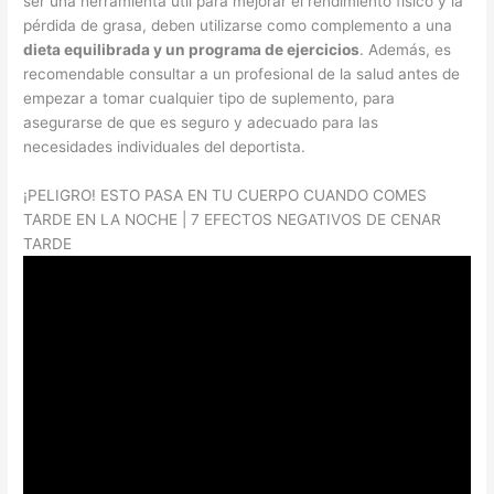
ser una herramienta útil para mejorar el rendimiento físico y la
pérdida de grasa, deben utilizarse como complemento a una
dieta equilibrada y un programa de ejercicios
. Además, es
recomendable consultar a un profesional de la salud antes de
empezar a tomar cualquier tipo de suplemento, para
asegurarse de que es seguro y adecuado para las
necesidades individuales del deportista.
¡PELIGRO! ESTO PASA EN TU CUERPO CUANDO COMES
TARDE EN LA NOCHE | 7 EFECTOS NEGATIVOS DE CENAR
TARDE