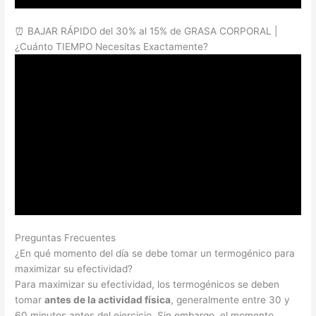
⏰ BAJAR RÁPIDO del 30% al 15% de GRASA CORPORAL |
¿Cuánto TIEMPO Necesitas Exactamente?
Preguntas Frecuentes
¿En qué momento del día se debe tomar un termogénico para
maximizar su efectividad?
Para maximizar su efectividad, los termogénicos se deben
tomar
antes de la actividad física
, generalmente entre 30 y
60 minutos antes del ejercicio. Sin embargo, el momento