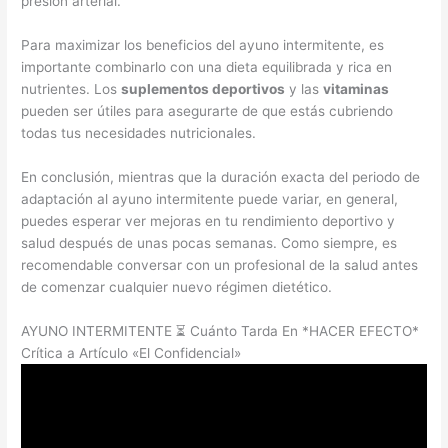
presión arterial.
Para maximizar los beneficios del ayuno intermitente, es
importante combinarlo con una dieta equilibrada y rica en
nutrientes. Los
suplementos deportivos
y las
vitaminas
pueden ser útiles para asegurarte de que estás cubriendo
todas tus necesidades nutricionales.
En conclusión, mientras que la duración exacta del periodo de
adaptación al ayuno intermitente puede variar, en general,
puedes esperar ver mejoras en tu rendimiento deportivo y
salud después de unas pocas semanas. Como siempre, es
recomendable conversar con un profesional de la salud antes
de comenzar cualquier nuevo régimen dietético.
AYUNO INTERMITENTE ⏳ Cuánto Tarda En *HACER EFECTO*
Crítica a Artículo «El Confidencial»