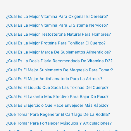
¿Cuál Es La Mejor Vitamina Para Oxigenar El Cerebro?
¿Cuál Es La Mejor Vitamina Para El Sistema Nervioso?
¿Cuál Es La Mejor Testosterona Natural Para Hombres?
¿Cuál Es La Mejor Proteína Para Tonificar El Cuerpo?
¿Cuál Es La Mejor Marca De Suplementos Alimenticios?
¿Cuál Es La Dosis Diaria Recomendada De Vitamina D3?
¿Cuál Es El Mejor Suplemento De Magnesio Para Tomar?
¿Cuál Es El Mejor Antiinflamatorio Para La Artrosis?
¿Cuál Es El Líquido Que Saca Las Toxinas Del Cuerpo?
¿Cuál Es El Laxante Más Efectivo Para Bajar De Peso?
¿Cuál Es El Ejercicio Que Hace Envejecer Más Rápido?
¿Qué Tomar Para Regenerar El Cartílago De La Rodilla?
¿Qué Tomar Para Fortalecer Músculos Y Articulaciones?