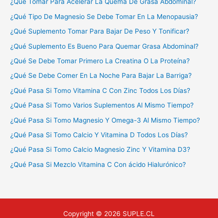
¿Qué Tomar Para Acelerar La Quema De Grasa Abdominal?
¿Qué Tipo De Magnesio Se Debe Tomar En La Menopausia?
¿Qué Suplemento Tomar Para Bajar De Peso Y Tonificar?
¿Qué Suplemento Es Bueno Para Quemar Grasa Abdominal?
¿Qué Se Debe Tomar Primero La Creatina O La Proteína?
¿Qué Se Debe Comer En La Noche Para Bajar La Barriga?
¿Qué Pasa Si Tomo Vitamina C Con Zinc Todos Los Días?
¿Qué Pasa Si Tomo Varios Suplementos Al Mismo Tiempo?
¿Qué Pasa Si Tomo Magnesio Y Omega-3 Al Mismo Tiempo?
¿Qué Pasa Si Tomo Calcio Y Vitamina D Todos Los Días?
¿Qué Pasa Si Tomo Calcio Magnesio Zinc Y Vitamina D3?
¿Qué Pasa Si Mezclo Vitamina C Con ácido Hialurónico?
Copyright © 2026 SUPLE.CL