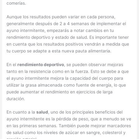
comerías.
Aunque los resultados pueden variar en cada persona,
generalmente después de 2 a 4 semanas de implementar el
ayuno intermitente, empezarás a notar cambios en tu
rendimiento deportivo y estado de salud. Es importante tener
en cuenta que los resultados positivos vendrán a medida que
tu cuerpo se adapte a esta nueva pauta alimentaria.
En el
rendimiento deportivo
, se pueden observar mejoras
tanto en la resistencia como en la fuerza. Esto se debe a que
el ayuno intermitente mejora la capacidad del cuerpo para
utilizar la grasa almacenada como fuente de energía, lo que
puede aumentar el rendimiento en ejercicios de larga
duración.
En cuanto a la
salud
, uno de los principales beneficios del
ayuno intermitente es la pérdida de peso, que a menudo se ve
en las primeras semanas. También puede mejorar marcadores
de salud como los niveles de azúcar en sangre, colesterol y