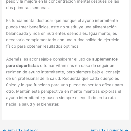
peso y la mejora en la concentración mental después de las
dos primeras semanas.
Es fundamental destacar que aunque el ayuno intermitente
pueda traer beneficios, este no sustituye una alimentación
balanceada y rica en nutrientes esenciales. Igualmente, es
necesario complementarlo con una rutina sólida de ejercicio
físico para obtener resultados óptimos.
Además, es aconsejable considerar el uso de
suplementos
para deportistas
o tomar vitaminas en caso de seguir un
régimen de ayuno intermitente, pero siempre bajo el consejo
de un profesional de la salud. Recuerda que cada cuerpo es
único y lo que funciona para uno puede no ser tan eficaz para
otro. Mantén esta perspectiva en mente mientras exploras el
ayuno intermitente y busca siempre el equilibrio en tu ruta
hacia la salud y el bienestar.
←
Entrada anterior
Entrada siguiente
→