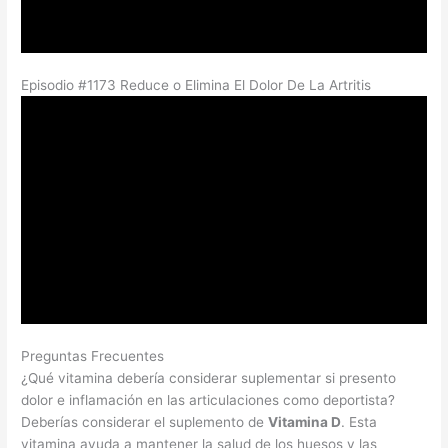
Episodio #1173 Reduce o Elimina El Dolor De La Artritis
Preguntas Frecuentes
¿Qué vitamina debería considerar suplementar si presento
dolor e inflamación en las articulaciones como deportista?
Deberías considerar el suplemento de
Vitamina D
. Esta
vitamina ayuda a mantener la salud de los huesos y las