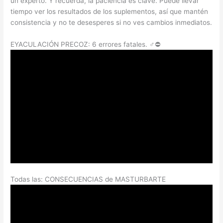
un experto. Y recuerda, la paciencia es clave. Puede llevar
tiempo ver los resultados de los suplementos, así que mantén
consistencia y no te desesperes si no ves cambios inmediatos.
EYACULACIÓN PRECOZ: 6 errores fatales. ‍♂️⛔️
Todas las: CONSECUENCIAS de MASTURBARTE