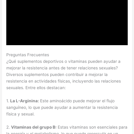
Preguntas Frecuentes
¿Qué suplementos deportivos o vitaminas pueden ayudar a
mejorar la resistencia antes de tener relaciones sexuales?
Diversos suplementos pueden contribuir a mejorar la
resistencia en actividades físicas, incluyendo las relaciones
sexuales. Entre ellos destacan:
1.
La L-Arginina:
Este aminoácido puede mejorar el flujo
sanguíneo, lo que puede ayudar a aumentar la resistencia
física y sexual.
2.
Vitaminas del grupo B:
Estas vitaminas son esenciales para
la energía y el metabolismo, lo que puede repercutir en un