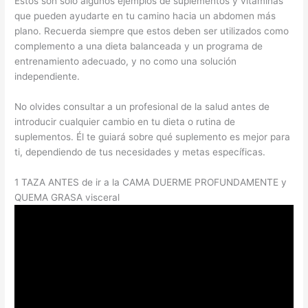
Estos son sólo algunos ejemplos de suplementos y vitaminas
que pueden ayudarte en tu camino hacia un abdomen más
plano. Recuerda siempre que estos deben ser utilizados como
complemento a una dieta balanceada y un programa de
entrenamiento adecuado, y no como una solución
independiente.
No olvides consultar a un profesional de la salud antes de
introducir cualquier cambio en tu dieta o rutina de
suplementos. Él te guiará sobre qué suplemento es mejor para
ti, dependiendo de tus necesidades y metas específicas.
1 TAZA ANTES de ir a la CAMA DUERME PROFUNDAMENTE y
QUEMA GRASA visceral