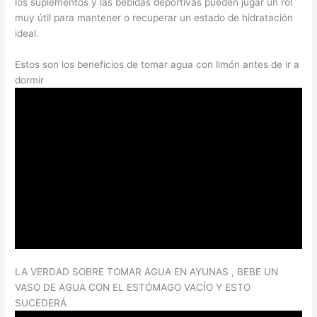
los suplementos y las bebidas deportivas pueden jugar un rol
muy útil para mantener o recuperar un estado de hidratación
ideal.
Estos son los beneficios de tomar agua con limón antes de ir a
dormir
LA VERDAD SOBRE TOMAR AGUA EN AYUNAS , BEBE UN
VASO DE AGUA CON EL ESTÓMAGO VACÍO Y ESTO
SUCEDERÁ