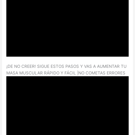
¡DE NO CREER! SIGUE ESTOS PASOS Y VAS A AUMENTAR TU
MASA MUSCULAR RÁPIDO Y FÁCIL |NO COMETAS ERRORES