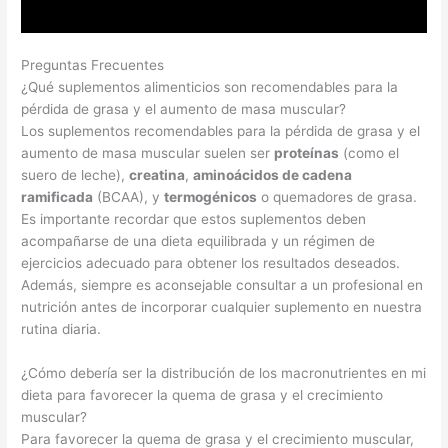
Preguntas Frecuentes
¿Qué suplementos alimenticios son recomendables para la
pérdida de grasa y el aumento de masa muscular?
Los suplementos recomendables para la pérdida de grasa y el
aumento de masa muscular suelen ser
proteínas
(como el
suero de leche),
creatina
,
aminoácidos de cadena
ramificada
(BCAA), y
termogénicos
o quemadores de grasa.
Es importante recordar que estos suplementos deben
acompañarse de una dieta equilibrada y un régimen de
ejercicios adecuado para obtener los resultados deseados.
Además, siempre es aconsejable consultar a un profesional en
nutrición antes de incorporar cualquier suplemento en nuestra
rutina diaria.
¿Cómo debería ser la distribución de los macronutrientes en mi
dieta para favorecer la quema de grasa y el crecimiento
muscular?
Para favorecer la quema de grasa y el crecimiento muscular,