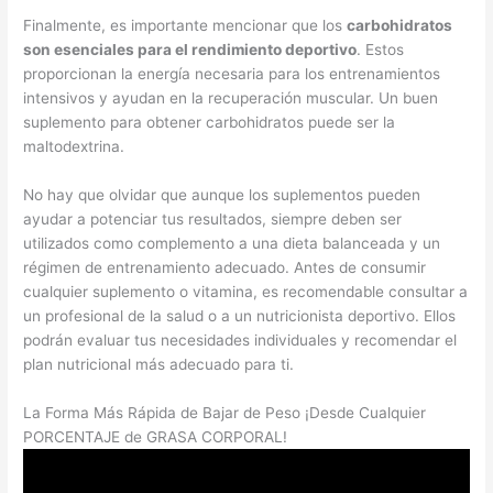
Finalmente, es importante mencionar que los
carbohidratos
son esenciales para el rendimiento deportivo
. Estos
proporcionan la energía necesaria para los entrenamientos
intensivos y ayudan en la recuperación muscular. Un buen
suplemento para obtener carbohidratos puede ser la
maltodextrina.
No hay que olvidar que aunque los suplementos pueden
ayudar a potenciar tus resultados, siempre deben ser
utilizados como complemento a una dieta balanceada y un
régimen de entrenamiento adecuado. Antes de consumir
cualquier suplemento o vitamina, es recomendable consultar a
un profesional de la salud o a un nutricionista deportivo. Ellos
podrán evaluar tus necesidades individuales y recomendar el
plan nutricional más adecuado para ti.
La Forma Más Rápida de Bajar de Peso ¡Desde Cualquier
PORCENTAJE de GRASA CORPORAL!