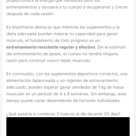
proporcionará la energía que necesitas para tus
entrenamientos y ayudará a tu cuerpo a recuperarse y crecer
después de cada sesión.
Es importante destacar que mientras los suplementos y la
dieta adecuada pueden mejorar tu capacidad para ganar
músculo, el fundamento de todo progreso es un
entrenamiento resistente regular y efectivo
. Sin el estímulo
del entrenamiento de pesas, el cuerpo no tendrá ninguna
razón para construir nuevo tejido muscular.
En conclusión, con los suplementos deportivos correctos, una
alimentación balanceada y un régimen de entrenamiento
adecuado, puedes esperar ganar alrededor de 1 kg de masa
muscular en un período de 4 a 8 semanas. Sin embargo, este
tiempo puede variar dependiendo de factores individuales.
¿Qué pasaría si comieras 3 huevos al día durante 30 días?