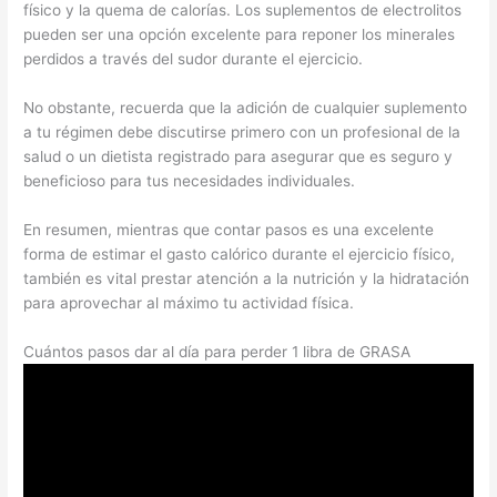
físico y la quema de calorías. Los suplementos de electrolitos
pueden ser una opción excelente para reponer los minerales
perdidos a través del sudor durante el ejercicio.
No obstante, recuerda que la adición de cualquier suplemento
a tu régimen debe discutirse primero con un profesional de la
salud o un dietista registrado para asegurar que es seguro y
beneficioso para tus necesidades individuales.
En resumen, mientras que contar pasos es una excelente
forma de estimar el gasto calórico durante el ejercicio físico,
también es vital prestar atención a la nutrición y la hidratación
para aprovechar al máximo tu actividad física.
Cuántos pasos dar al día para perder 1 libra de GRASA