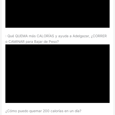
: Qué QUEMA más CALORÍAS y ayuda a Adelgazar, ¿CORRER
o CAMINAR para Bajar de Peso?
¿Cómo puedo quemar 200 calorías en un día?