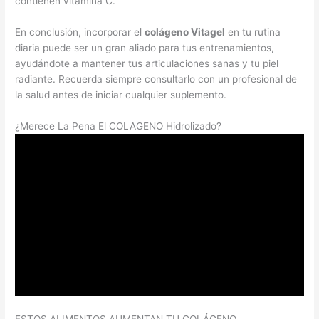
contienen vitamina C.
En conclusión, incorporar el
colágeno Vitagel
en tu rutina
diaria puede ser un gran aliado para tus entrenamientos,
ayudándote a mantener tus articulaciones sanas y tu piel
radiante. Recuerda siempre consultarlo con un profesional de
la salud antes de iniciar cualquier suplemento.
¿Merece La Pena El COLAGENO Hidrolizado?
ESTOS ALIMENTOS AUMENTAN TU COLÁGENO