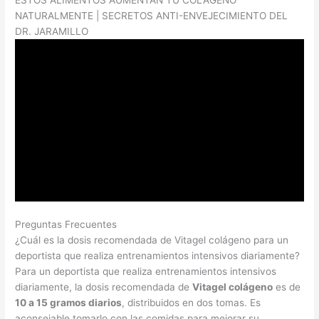
NATURALMENTE | SECRETOS ANTI-ENVEJECIMIENTO DEL
DR. JARAMILLO
Preguntas Frecuentes
¿Cuál es la dosis recomendada de Vitagel colágeno para un
deportista que realiza entrenamientos intensivos diariamente?
Para un deportista que realiza entrenamientos intensivos
diariamente, la dosis recomendada de
Vitagel colágeno
es de
10 a 15 gramos diarios
, distribuidos en dos tomas. Es
aconsejable tomarlo con las comidas para mejorar su