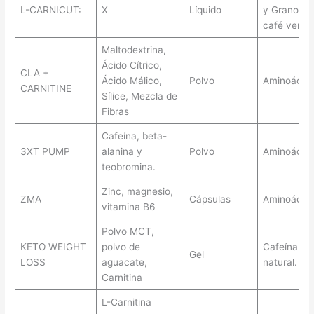
L-CARNICUT:
X
Líquido
y Grano de
café verde
Maltodextrina,
Ácido Cítrico,
CLA +
Ácido Málico,
Polvo
Aminoácid
CARNITINE
Sílice, Mezcla de
Fibras
Cafeína, beta-
3XT PUMP
alanina y
Polvo
Aminoácido
teobromina.
Zinc, magnesio,
ZMA
Cápsulas
Aminoácid
vitamina B6
Polvo MCT,
KETO WEIGHT
polvo de
Cafeína
Gel
LOSS
aguacate,
natural.
Carnitina
L-Carnitina