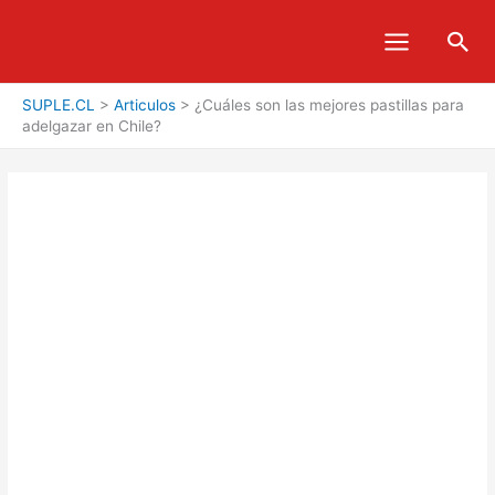
Ir
Bus
al
contenido
SUPLE.CL
>
Articulos
>
¿Cuáles son las mejores pastillas para
adelgazar en Chile?