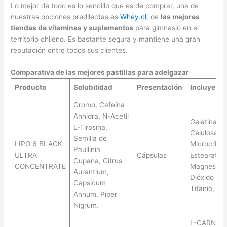
Lo mejor de todo es lo sencillo que es de comprar, una de
nuestras opciones predilectas es
Whey.cl
, de
las mejores
tiendas de vitaminas y suplementos
para gimnasio en el
territorio chileno. Es bastante segura y mantiene una gran
reputación entre todos sus clientes.
Comparativa de las mejores pastillas para adelgazar
Producto
Solubilidad
Presentación
Incluye
Cromo, Cafeína
Anhidra, N-Acetil
Gelatina,
L-Tirosina,
Celulosa
Semilla de
LIPO 6 BLACK
Microcrista
Paullinia
ULTRA
Cápsulas
Estearato 
Cupana, Citrus
CONCENTRATE
Magnesio,
Aurantium,
Dióxido de
Capsicum
Titanio, Síli
Annum, Piper
Nigrum.
L-CARNITI