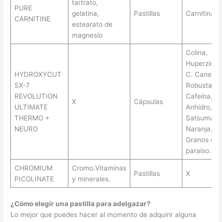
tartrato,
PURE
gelatina,
Pastillas
Carnitina
CARNITINE
estearato de
magnesio
Colina,
Huperzine-
HYDROXYCUT
C. Canepho
SX-7
Robusta,
REVOLUTION
Cafeína,
X
Cápsulas
ULTIMATE
Anhidro,
THERMO +
Satsuma,
NEURO
Naranja,
Granos de
paraíso.
CHROMIUM
Cromo.Vitaminas
Pastillas
X
PICOLINATE
y minerales.
¿Cómo elegir una pastilla para adelgazar?
Lo mejor que puedes hacer al momento de adquirir alguna