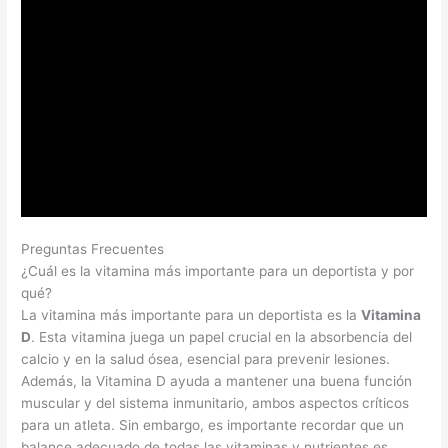
Preguntas Frecuentes
¿Cuál es la vitamina más importante para un deportista y por
qué?
La vitamina más importante para un deportista es la
Vitamina
D
. Esta vitamina juega un papel crucial en la absorbencia del
calcio y en la salud ósea, esencial para prevenir lesiones.
Además, la Vitamina D ayuda a mantener una buena función
muscular y del sistema inmunitario, ambos aspectos críticos
para un atleta. Sin embargo, es importante recordar que un
balance adecuado de todas las vitaminas y nutrientes es