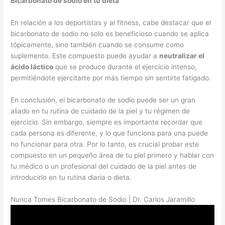
Bicarbonato de sodio en tu dieta
En relación a los deportistas y al fitness, cabe destacar que el
bicarbonato de sodio no solo es beneficioso cuando se aplica
tópicamente, sino también cuando se consume como
suplemento. Este compuesto puede ayudar a
neutralizar el
ácido láctico
que se produce durante el ejercicio intenso,
permitiéndote ejercitarte por más tiempo sin sentirte fatigado.
En conclusión, el bicarbonato de sodio puede ser un gran
aliado en tu rutina de cuidado de la piel y tu régimen de
ejercicio. Sin embargo, siempre es importante recordar que
cada persona es diferente, y lo que funciona para una puede
no funcionar para otra. Por lo tanto, es crucial probar este
compuesto en un pequeño área de tu piel primero y hablar con
tu médico o un profesional del cuidado de la piel antes de
introducirlo en tu rutina diaria o dieta.
Nunca Tomes Bicarbonato de Sodio | Dr. Carlos Jaramillo