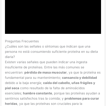
Preguntas Frecuentes
¿Cuáles son las señales o síntomas que indican que una
persona no está consumiendo suficiente proteína en su dieta
diaria?
Existen varias señales que pueden indicar una ingesta
insuficiente de proteínas. Entre las más comunes se
encuentran:
pérdida de masa muscular
, ya que la proteína es
fundamental para su mantenimiento;
cansancio y debilidad
debido a la baja energía;
caída del cabello, uñas frágiles y
piel seca
como resultado de la falta de aminoácidos
esenciales;
hambre constante
, porque las proteínas ayudan a
sentirnos satisfechos tras la comida; y
problemas para curar
heridas
, ya que las proteínas son cruciales para la