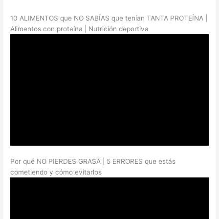
10 ALIMENTOS que NO SABÍAS que tenían TANTA PROTEÍNA |
Alimentos con proteína | Nutrición deportiva
Por qué NO PIERDES GRASA | 5 ERRORES que estás
cometiendo y cómo evitarlos