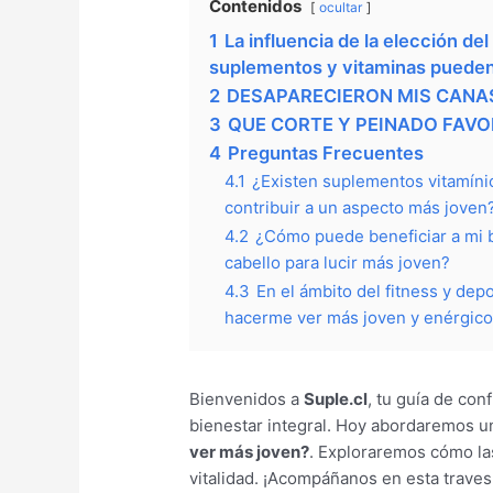
Contenidos
ocultar
1
La influencia de la elección de
suplementos y vitaminas pueden
2
DESAPARECIERON MIS CANAS
3
QUE CORTE Y PEINADO FAV
4
Preguntas Frecuentes
4.1
¿Existen suplementos vitamínic
contribuir a un aspecto más joven
4.2
¿Cómo puede beneficiar a mi b
cabello para lucir más joven?
4.3
En el ámbito del fitness y dep
hacerme ver más joven y enérgic
Bienvenidos a
Suple.cl
, tu guía de co
bienestar integral. Hoy abordaremos u
ver más joven?
. Exploraremos cómo las
vitalidad. ¡Acompáñanos en esta travesí