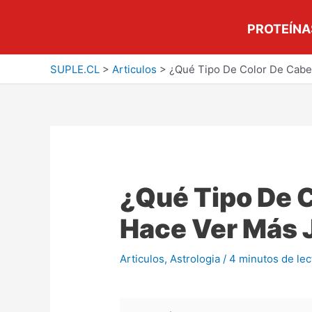
Ir
al
PROTEÍNA
contenido
SUPLE.CL
>
Articulos
>
¿Qué Tipo De Color De Cabe
Escribe
Nombre*
Correo
Web
aquí...
electrónico*
¿Qué Tipo De C
Hace Ver Más 
Articulos
,
Astrologia
/
4 minutos de lec