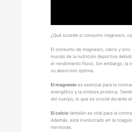
¿Qué sucede si consumo magnesio, cal
El consumo de magnesio, calcio y zinc
mundo de la nutrición deportiva debido
el rendimiento físico. Sin embargo, la
su absorción óptima.
El magnesio
es esencial para la contra
energético y la síntesis proteica. Tamb
del cuerpo, lo que es crucial durante el
El calcio
también es vital para la contr
Además, está involucrado en la coagula
nerviosas.