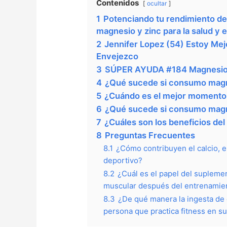
Contenidos
ocultar
1
Potenciando tu rendimiento dep
magnesio y zinc para la salud y e
2
Jennifer Lopez (54) Estoy Me
Envejezco
3
SÚPER AYUDA #184 Magnesio,
4
¿Qué sucede si consumo magne
5
¿Cuándo es el mejor momento 
6
¿Qué sucede si consumo magne
7
¿Cuáles son los beneficios de
8
Preguntas Frecuentes
8.1
¿Cómo contribuyen el calcio, e
deportivo?
8.2
¿Cuál es el papel del suplemen
muscular después del entrenamien
8.3
¿De qué manera la ingesta de c
persona que practica fitness en su