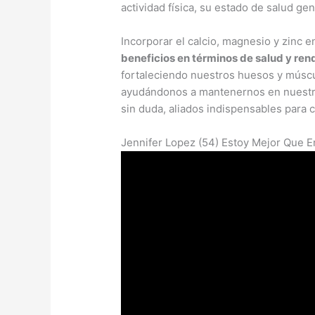
actividad física, su estado de salud gen
Incorporar el calcio, magnesio y zinc
beneficios en términos de salud y ren
fortaleciendo nuestros huesos y múscu
ayudándonos a mantenernos en nuestro 
sin duda, aliados indispensables para c
Jennifer Lopez (54) Estoy Mejor Que 