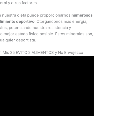
eral y otros factores.
 en nuestra dieta puede proporcionarnos
numerosos
dimiento deportivo
. Otorgándonos más energía,
los, potenciando nuestra resistencia y
mejor estado físico posible. Estos minerales son,
ualquier deportista.
En Mis 25 EVITO 2 ALIMENTOS y No Envejezco