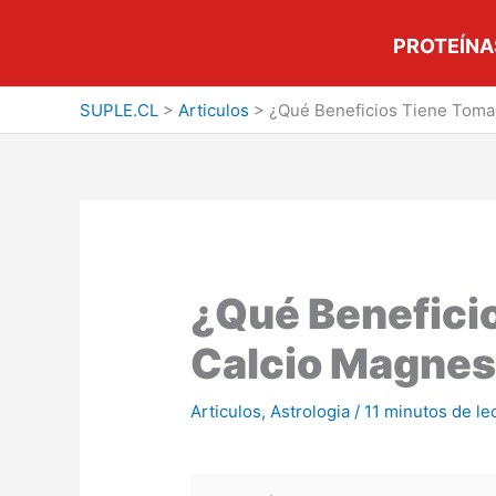
Ir
al
PROTEÍNA
contenido
SUPLE.CL
>
Articulos
>
¿Qué Beneficios Tiene Tomar
¿Qué Benefici
Calcio Magnes
Articulos
,
Astrologia
/
11 minutos de le